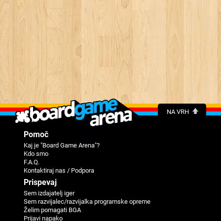
NA VRH
Pomoč
Kaj je "Board Game Arena"?
Kdo smo
F.A.Q.
Kontaktiraj nas / Podpora
Prispevaj
Sem izdajatelj iger
Sem razvijalec/razvijalka programske opreme
Želim pomagati BGA
Prijavi napako