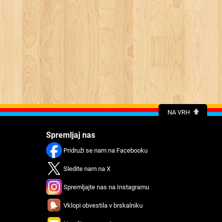
NA VRH
Spremljaj nas
Pridruži se nam na Facebooku
Sledite nam na X
Spremljajte nas na Instagramu
Vklopi obvestila v brskalniku