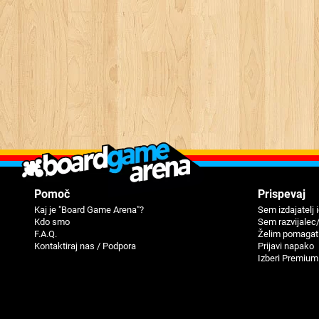
Pomoč
Prispevaj
Kaj je "Board Game Arena"?
Sem izdajatelj 
Kdo smo
Sem razvijalec
F.A.Q.
Želim pomagat
Kontaktiraj nas / Podpora
Prijavi napako
Izberi Premium