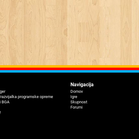
Navigacija
iger
Domov
/razvijalka programske opreme
Igre
i BGA
Skupnost
Forumi
!