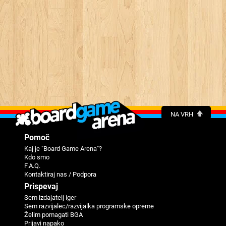
NA VRH
Pomoč
Kaj je "Board Game Arena"?
Kdo smo
F.A.Q.
Kontaktiraj nas / Podpora
Prispevaj
Sem izdajatelj iger
Sem razvijalec/razvijalka programske opreme
Želim pomagati BGA
Prijavi napako