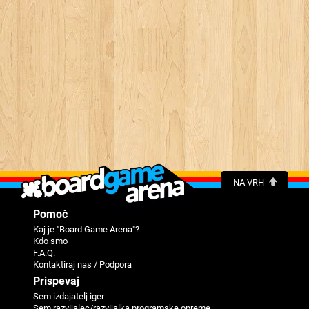
NA VRH
Pomoč
Kaj je "Board Game Arena"?
Kdo smo
F.A.Q.
Kontaktiraj nas / Podpora
Prispevaj
Sem izdajatelj iger
Sem razvijalec/razvijalka programske opreme