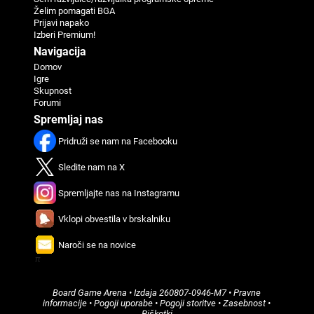
Želim pomagati BGA
Prijavi napako
Izberi Premium!
Navigacija
Domov
Igre
Skupnost
Forumi
Spremljaj nas
Pridruži se nam na Facebooku
Sledite nam na X
Spremljajte nas na Instagramu
Vklopi obvestila v brskalniku
Naroči se na novice
π
Board Game Arena
• Izdaja
260807-0946-M7
•
Pravne
informacije
•
Pogoji uporabe
•
Pogoji storitve
•
Zasebnost
•
Piškotki