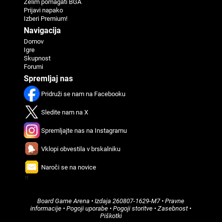
Želim pomagati BGA
Prijavi napako
Izberi Premium!
Navigacija
Domov
Igre
Skupnost
Forumi
Spremljaj nas
Pridruži se nam na Facebooku
Sledite nam na X
Spremljajte nas na Instagramu
Vklopi obvestila v brskalniku
Naroči se na novice
π
Board Game Arena
• Izdaja
260807-1629-M7
•
Pravne
informacije
•
Pogoji uporabe
•
Pogoji storitve
•
Zasebnost
•
Piškotki