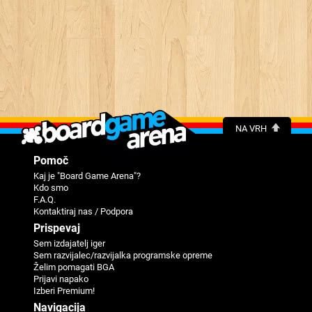
NA VRH
Pomoč
Kaj je "Board Game Arena"?
Kdo smo
F.A.Q.
Kontaktiraj nas / Podpora
Prispevaj
Sem izdajatelj iger
Sem razvijalec/razvijalka programske opreme
Želim pomagati BGA
Prijavi napako
Izberi Premium!
Navigacija