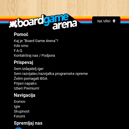
NA VRH
Pomoč
Kaj je "Board Game Arena"?
Kdo smo
F.A.Q.
Kontaktiraj nas / Podpora
Prispevaj
Sem izdajatelj iger
Sem razvijalec/razvijalka programske opreme
Želim pomagati BGA
Prijavi napako
Izberi Premium!
Navigacija
Domov
Igre
Skupnost
Forumi
Spremljaj nas