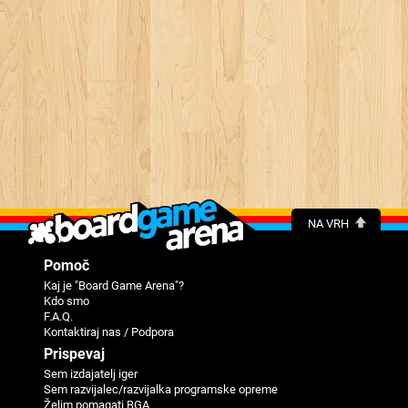
NA VRH
Pomoč
Kaj je "Board Game Arena"?
Kdo smo
F.A.Q.
Kontaktiraj nas / Podpora
Prispevaj
Sem izdajatelj iger
Sem razvijalec/razvijalka programske opreme
Želim pomagati BGA