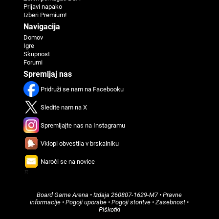
Prijavi napako
Izberi Premium!
Navigacija
Domov
Igre
Skupnost
Forumi
Spremljaj nas
Pridruži se nam na Facebooku
Sledite nam na X
Spremljajte nas na Instagramu
Vklopi obvestila v brskalniku
Naroči se na novice
π
Board Game Arena
• Izdaja
260807-1629-M7
•
Pravne
informacije
•
Pogoji uporabe
•
Pogoji storitve
•
Zasebnost
•
Piškotki