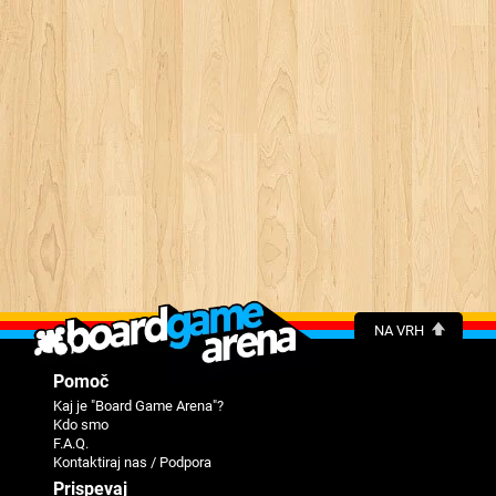
NA VRH
Pomoč
Kaj je "Board Game Arena"?
Kdo smo
F.A.Q.
Kontaktiraj nas / Podpora
Prispevaj