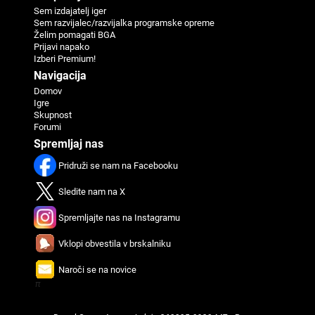
Sem izdajatelj iger
Sem razvijalec/razvijalka programske opreme
Želim pomagati BGA
Prijavi napako
Izberi Premium!
Navigacija
Domov
Igre
Skupnost
Forumi
Spremljaj nas
Pridruži se nam na Facebooku
Sledite nam na X
Spremljajte nas na Instagramu
Vklopi obvestila v brskalniku
Naroči se na novice
π