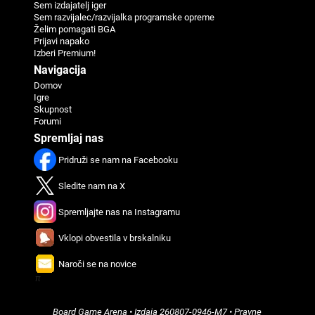
Sem izdajatelj iger
Sem razvijalec/razvijalka programske opreme
Želim pomagati BGA
Prijavi napako
Izberi Premium!
Navigacija
Domov
Igre
Skupnost
Forumi
Spremljaj nas
Pridruži se nam na Facebooku
Sledite nam na X
Spremljajte nas na Instagramu
Vklopi obvestila v brskalniku
Naroči se na novice
π
Board Game Arena
• Izdaja
260807-0946-M7
•
Pravne