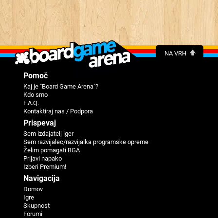
NA VRH
Pomoč
Kaj je "Board Game Arena"?
Kdo smo
F.A.Q.
Kontaktiraj nas / Podpora
Prispevaj
Sem izdajatelj iger
Sem razvijalec/razvijalka programske opreme
Želim pomagati BGA
Prijavi napako
Izberi Premium!
Navigacija
Domov
Igre
Skupnost
Forumi