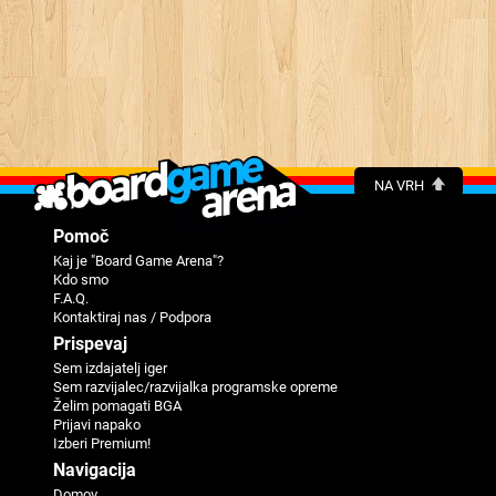
NA VRH
Pomoč
Kaj je "Board Game Arena"?
Kdo smo
F.A.Q.
Kontaktiraj nas / Podpora
Prispevaj
Sem izdajatelj iger
Sem razvijalec/razvijalka programske opreme
Želim pomagati BGA
Prijavi napako
Izberi Premium!
Navigacija
Domov