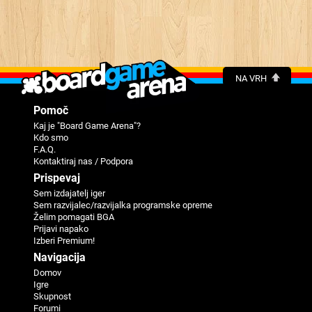
NA VRH
Pomoč
Kaj je "Board Game Arena"?
Kdo smo
F.A.Q.
Kontaktiraj nas / Podpora
Prispevaj
Sem izdajatelj iger
Sem razvijalec/razvijalka programske opreme
Želim pomagati BGA
Prijavi napako
Izberi Premium!
Navigacija
Domov
Igre
Skupnost
Forumi