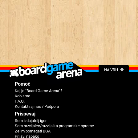
NA VRH
Pomoč
Kaj je "Board Game Arena"?
Kdo smo
F.A.Q.
Kontaktiraj nas / Podpora
Prispevaj
Sem izdajatelj iger
Sem razvijalec/razvijalka programske opreme
Želim pomagati BGA
Prijavi napako