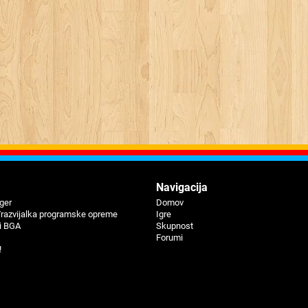
Navigacija
iger
Domov
/razvijalka programske opreme
Igre
i BGA
Skupnost
Forumi
!