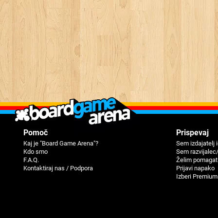
Pomoč
Prispevaj
Kaj je "Board Game Arena"?
Sem izdajatelj 
Kdo smo
Sem razvijalec
F.A.Q.
Želim pomagat
Kontaktiraj nas / Podpora
Prijavi napako
Izberi Premium