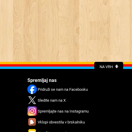
NA VRH
Spremljaj nas
Pridruži se nam na Facebooku
Sledite nam na X
Spremljajte nas na Instagramu
Vklopi obvestila v brskalniku