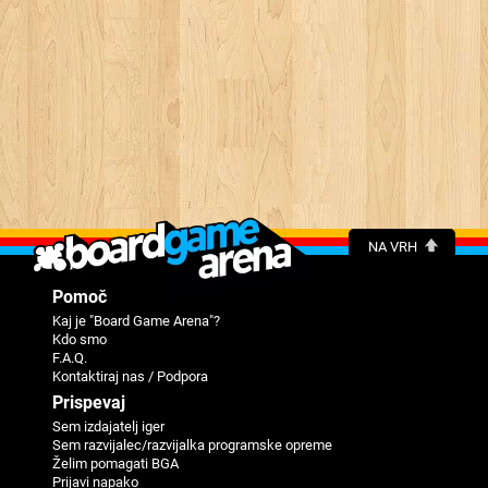
NA VRH
Pomoč
Kaj je "Board Game Arena"?
Kdo smo
F.A.Q.
Kontaktiraj nas / Podpora
Prispevaj
Sem izdajatelj iger
Sem razvijalec/razvijalka programske opreme
Želim pomagati BGA
Prijavi napako