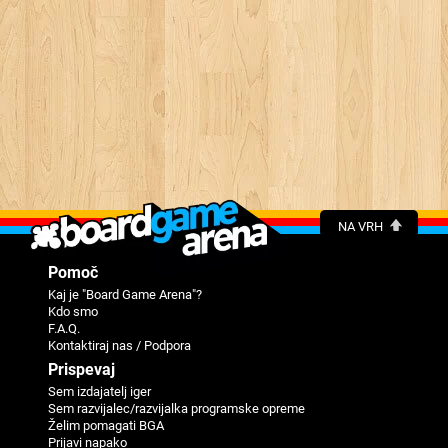
NA VRH
Pomoč
Kaj je "Board Game Arena"?
Kdo smo
F.A.Q.
Kontaktiraj nas / Podpora
Prispevaj
Sem izdajatelj iger
Sem razvijalec/razvijalka programske opreme
Želim pomagati BGA
Prijavi napako