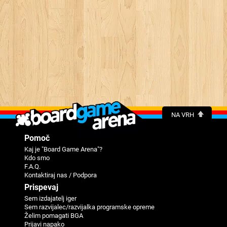
NA VRH
Pomoč
Kaj je "Board Game Arena"?
Kdo smo
F.A.Q.
Kontaktiraj nas / Podpora
Prispevaj
Sem izdajatelj iger
Sem razvijalec/razvijalka programske opreme
Želim pomagati BGA
Prijavi napako