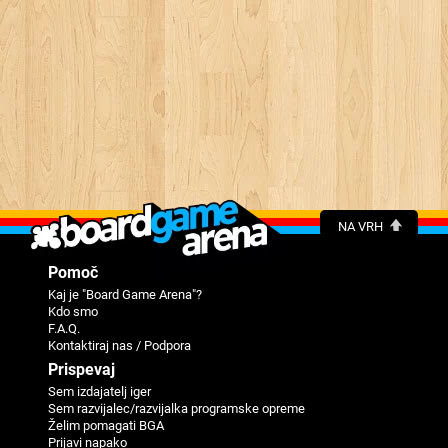
NA VRH
Pomoč
Kaj je "Board Game Arena"?
Kdo smo
F.A.Q.
Kontaktiraj nas / Podpora
Prispevaj
Sem izdajatelj iger
Sem razvijalec/razvijalka programske opreme
Želim pomagati BGA
Prijavi napako