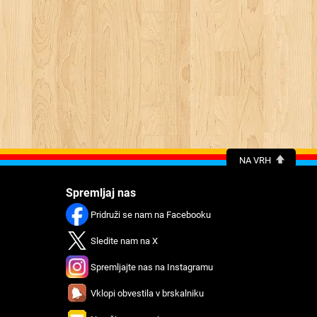
NA VRH
Spremljaj nas
Pridruži se nam na Facebooku
Sledite nam na X
Spremljajte nas na Instagramu
Vklopi obvestila v brskalniku