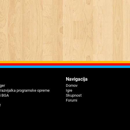
Navigacija
iger
Domov
/razvijalka programske opreme
Igre
i BGA
Skupnost
Forumi
!