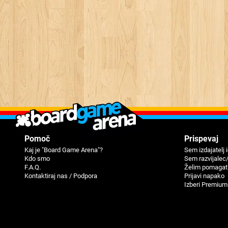
Pomoč
Prispevaj
Kaj je "Board Game Arena"?
Sem izdajatelj 
Kdo smo
Sem razvijalec
F.A.Q.
Želim pomagat
Kontaktiraj nas / Podpora
Prijavi napako
Izberi Premium