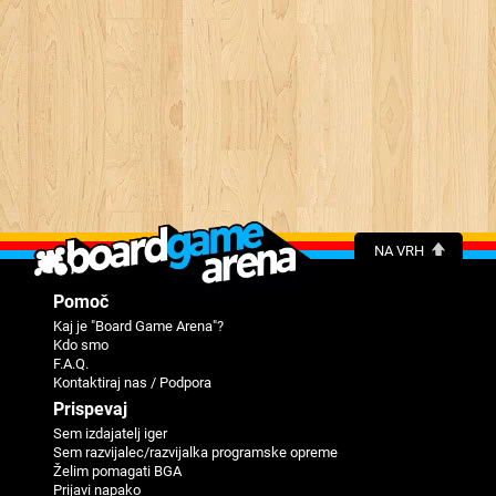
NA VRH
Pomoč
Kaj je "Board Game Arena"?
Kdo smo
F.A.Q.
Kontaktiraj nas / Podpora
Prispevaj
Sem izdajatelj iger
Sem razvijalec/razvijalka programske opreme
Želim pomagati BGA
Prijavi napako