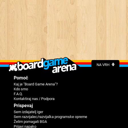
NA VRH
Pomoč
Kaj je "Board Game Arena"?
Kdo smo
F.A.Q.
Kontaktiraj nas / Podpora
Prispevaj
Sem izdajatelj iger
Sem razvijalec/razvijalka programske opreme
Želim pomagati BGA
Prijavi napako